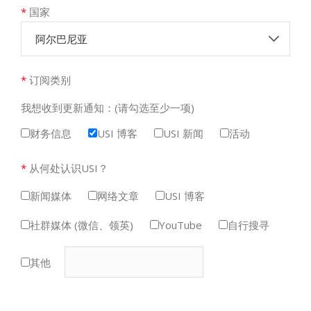
*
国家
阿尔巴尼亚
*
订阅类别
我想收到更新通知：(请勾选至少一项)
财务信息
USI 博客
USI 新闻
活动
*
从何处认识USI？
新闻媒体
网络文章
USI 博客
社群媒体 (微信、领英)
YouTube
自行搜寻
其他