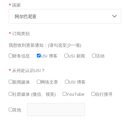
*
国家
阿尔巴尼亚
*
订阅类别
我想收到更新通知：(请勾选至少一项)
财务信息
USI 博客
USI 新闻
活动
*
从何处认识USI？
新闻媒体
网络文章
USI 博客
社群媒体 (微信、领英)
YouTube
自行搜寻
其他