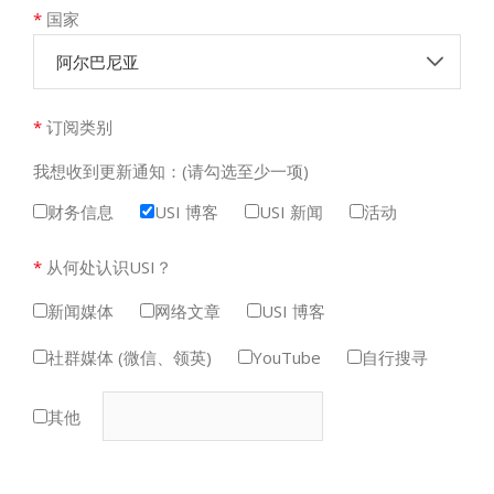
*
国家
阿尔巴尼亚
*
订阅类别
我想收到更新通知：(请勾选至少一项)
财务信息
USI 博客
USI 新闻
活动
*
从何处认识USI？
新闻媒体
网络文章
USI 博客
社群媒体 (微信、领英)
YouTube
自行搜寻
其他