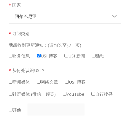
*
国家
阿尔巴尼亚
*
订阅类别
我想收到更新通知：(请勾选至少一项)
财务信息
USI 博客
USI 新闻
活动
*
从何处认识USI？
新闻媒体
网络文章
USI 博客
社群媒体 (微信、领英)
YouTube
自行搜寻
其他