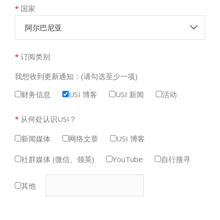
*
国家
阿尔巴尼亚
*
订阅类别
我想收到更新通知：(请勾选至少一项)
财务信息
USI 博客
USI 新闻
活动
*
从何处认识USI？
新闻媒体
网络文章
USI 博客
社群媒体 (微信、领英)
YouTube
自行搜寻
其他