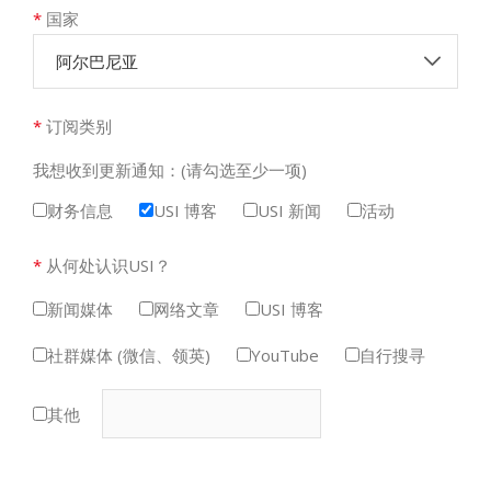
*
国家
阿尔巴尼亚
*
订阅类别
我想收到更新通知：(请勾选至少一项)
财务信息
USI 博客
USI 新闻
活动
*
从何处认识USI？
新闻媒体
网络文章
USI 博客
社群媒体 (微信、领英)
YouTube
自行搜寻
其他