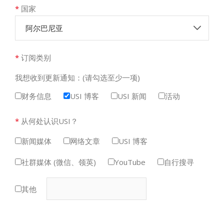
*
国家
阿尔巴尼亚
*
订阅类别
我想收到更新通知：(请勾选至少一项)
财务信息
USI 博客
USI 新闻
活动
*
从何处认识USI？
新闻媒体
网络文章
USI 博客
社群媒体 (微信、领英)
YouTube
自行搜寻
其他