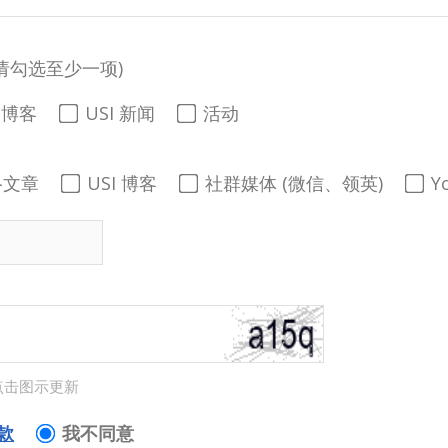
请勾选至少一项)
I 博客
USI 新闻
活动
络文章
USI 博客
社群媒体 (微信、领英)
Y
点击图示更新
款
我不同意