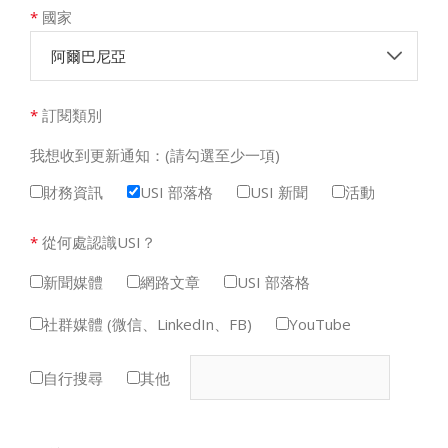
*
國家
阿爾巴尼亞
*
訂閱類別
我想收到更新通知：(請勾選至少一項)
財務資訊
USI 部落格
USI 新聞
活動
*
從何處認識USI？
新聞媒體
網路文章
USI 部落格
社群媒體 (微信、LinkedIn、FB)
YouTube
自行搜尋
其他