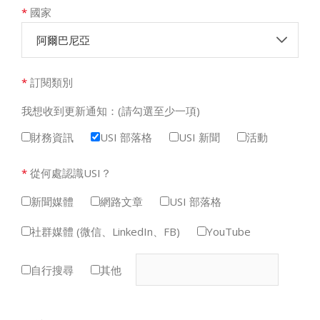
*
國家
阿爾巴尼亞
*
訂閱類別
我想收到更新通知：(請勾選至少一項)
財務資訊
USI 部落格
USI 新聞
活動
*
從何處認識USI？
新聞媒體
網路文章
USI 部落格
社群媒體 (微信、LinkedIn、FB)
YouTube
自行搜尋
其他