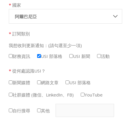
*
國家
阿爾巴尼亞
*
訂閱類別
我想收到更新通知：(請勾選至少一項)
財務資訊
USI 部落格
USI 新聞
活動
*
從何處認識USI？
新聞媒體
網路文章
USI 部落格
社群媒體 (微信、LinkedIn、FB)
YouTube
自行搜尋
其他