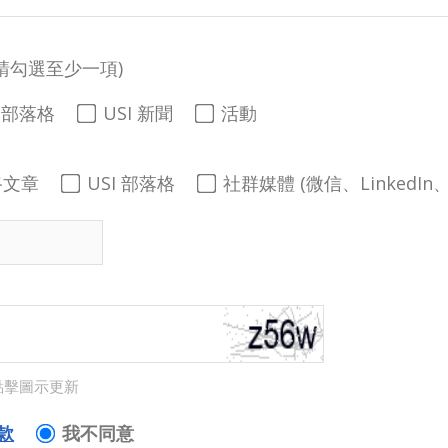
請勾選至少一項)
I 部落格
USI 新聞
活動
路文章
USI 部落格
社群媒體 (微信、LinkedIn、
點擊圖示更新
款
我不同意