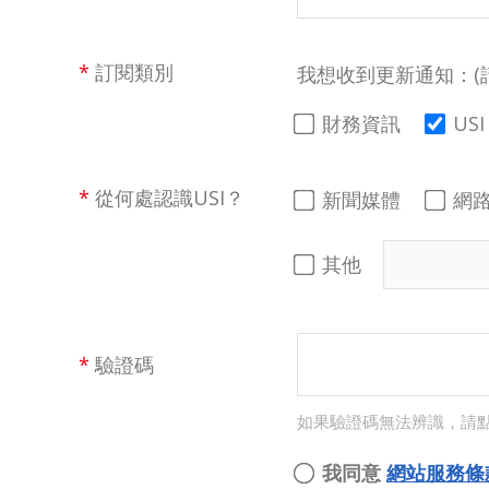
*
訂閱類別
我想收到更新通知：(
財務資訊
US
*
從何處認識USI？
新聞媒體
網
其他
*
驗證碼
如果驗證碼無法辨識，請
我同意
網站服務條