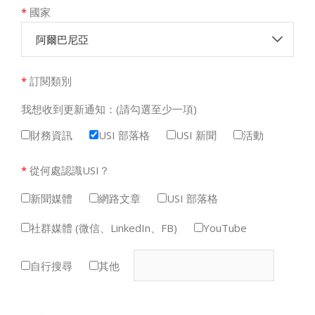
*
國家
阿爾巴尼亞
*
訂閱類別
我想收到更新通知：(請勾選至少一項)
財務資訊
USI 部落格
USI 新聞
活動
*
從何處認識USI？
新聞媒體
網路文章
USI 部落格
社群媒體 (微信、LinkedIn、FB)
YouTube
自行搜尋
其他