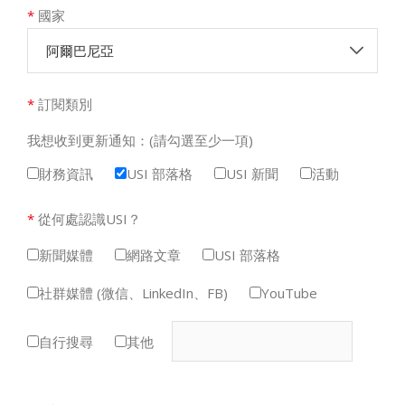
*
國家
阿爾巴尼亞
*
訂閱類別
我想收到更新通知：(請勾選至少一項)
財務資訊
USI 部落格
USI 新聞
活動
*
從何處認識USI？
新聞媒體
網路文章
USI 部落格
社群媒體 (微信、LinkedIn、FB)
YouTube
自行搜尋
其他