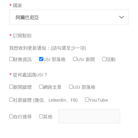
*
國家
阿爾巴尼亞
*
訂閱類別
我想收到更新通知：(請勾選至少一項)
財務資訊
USI 部落格
USI 新聞
活動
*
從何處認識USI？
新聞媒體
網路文章
USI 部落格
社群媒體 (微信、LinkedIn、FB)
YouTube
自行搜尋
其他