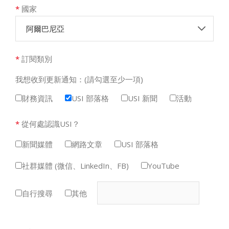
*
國家
阿爾巴尼亞
*
訂閱類別
我想收到更新通知：(請勾選至少一項)
財務資訊
USI 部落格
USI 新聞
活動
*
從何處認識USI？
新聞媒體
網路文章
USI 部落格
社群媒體 (微信、LinkedIn、FB)
YouTube
自行搜尋
其他