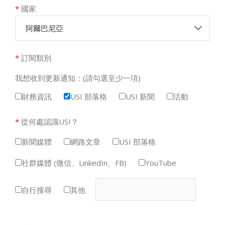
*
國家
阿爾巴尼亞
*
訂閱類別
我想收到更新通知：(請勾選至少一項)
財務資訊
USI 部落格
USI 新聞
活動
*
從何處認識USI？
新聞媒體
網路文章
USI 部落格
社群媒體 (微信、LinkedIn、FB)
YouTube
自行搜尋
其他