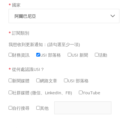
*
國家
阿爾巴尼亞
*
訂閱類別
我想收到更新通知：(請勾選至少一項)
財務資訊
USI 部落格
USI 新聞
活動
*
從何處認識USI？
新聞媒體
網路文章
USI 部落格
社群媒體 (微信、LinkedIn、FB)
YouTube
自行搜尋
其他