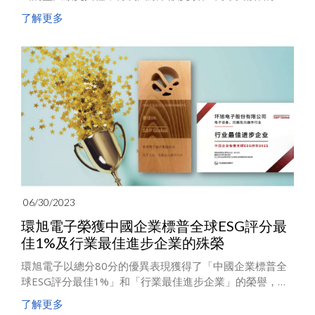
要地位。環旭電子台灣子公司環鴻科技為該獎項的忠實贊
了解更多
助商，已連續贊助16年。頒獎典禮於7月1日舉行，由環鴻
科技的資深副總林孟輝代表出席。
06/30/2023
環旭電子榮獲中國企業標普全球ESG評分最
佳1%及行業最佳進步企業的殊榮
環旭電子以總分80分的優異表現獲得了「中國企業標普全
球ESG評分最佳1%」和「行業最佳進步企業」的榮譽，成
為該產業類組中得分最高的企業。
了解更多