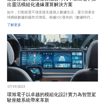
出靈活模組化邊緣運算解決方案
如今，行動裝置不僅直接支援個人數據生活，還引領著全
球網絡數據的爆炸式增長。根據IDC發布的《數據時代
2025》報告，自2018年的33ZB起，全球每年產生的數據
了解更多
將成長至175ZB，相當於每天產生491EB的數據。然而，
這龐大的數據湧入卻對現有的雲端網絡和邊緣運算架構提
出了嚴峻挑戰。環旭電子（USI，上海證券交易所股票代
碼：601231），作為全球電子設計製造領導廠商，推出了
為應對數據時代挑戰而優化的邊緣運算解決方案。
07/19/2023
環旭電子以卓越的模組化設計實力為智慧駕
駛座艙系統帶來革新