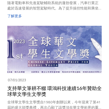
隨著電動車和先進駕駛輔助系統的蓬勃發展，汽車行業正
處於迅速發展的智慧駕駛時代。為了提升操控性能和乘坐
體驗，眾多車廠紛紛積極導入嶄新的電子裝置和技術，並
了解更多
致力於實現更先進的駕駛座艙系統。在這一蓬勃發展的領
域中，環旭電子（上海證券交易所股票代碼: 601231）現
正與多家車用SoC方案原廠（TP）攜手合作，憑藉多年深
耕SiP/SoM模組將車用運算模組（Automotive Compute
SiP/SoM Module）進一步微縮，同時確保DDR最高運算速
度，從而協助品牌車廠及Tier1加速智慧駕駛座艙系統的開
發。
07/01/2023
支持華文筆耕不輟 環鴻科技連續16年贊助全
球華文學生文學獎
全球華文學生文學獎自1980年創辦以來，今年迎來了第41
屆的盛大頒獎典禮，再次凸顯了該獎項在華文學術界的重