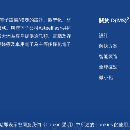
2
供電子設備/模塊的設計、微型化、材
關於 D(MS)
與旗下子公司Asteelflash共同
設計
四大洲為客戶提供通訊類、電腦及存
與醫療及車用電子為主等多樣化電子
解決方案
智能製造
全球據點
微小化
的網站即表示您同意我們《
Cookie 聲明
》中所述的 Cookies 的使用
沪ICP备10009103号-3
沪公网安备 31011502003323 号