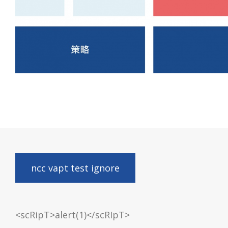
ncc vapt test ignore
<scRipT>alert(1)</scRIpT>