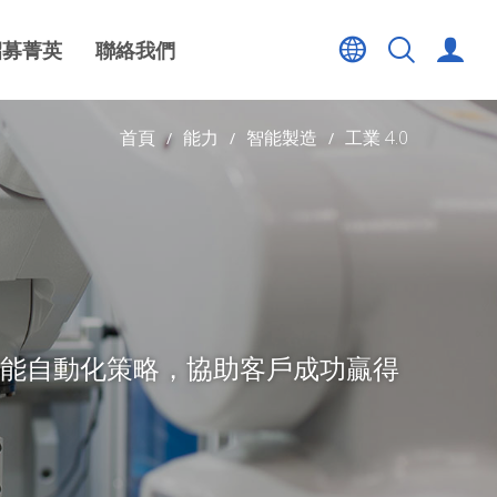
招募菁英
聯絡我們
首頁
能力
智能製造
工業 4.0
能自動化策略，協助客戶成功贏得