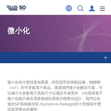
微小化
微小化現今變得更加重要，特別是對於移動設備，物聯網
（IoT）和可穿戴電子產品。通過我們微小化解決方案，可
以減小大多數電子系統尺寸以滿足市場需求。USI環旭電子
微小化能力兼具電路微縮到系統功能整合設計，我們以先
進的SiP系統級封裝 (System-in-Package)於小型模組中實
現異質整合的優勢。