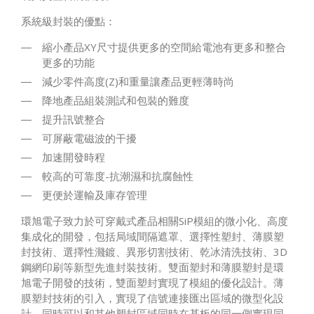
系統級封裝的優點：
縮小產品XY尺寸提供更多的空間給電池有更多和整合
更多的功能
減少零件高度(Z)和重量讓產品更輕薄時尚
降地產品組裝測試和包裝的難度
提升訊號整合
可屏蔽電磁波的干擾
加速開發時程
較高的可靠度-抗潮濕和抗腐蝕性
更便於運輸及庫存管理
環旭電子致力於可穿戴式產品相關SiP模組的微小化、高度
集成化的開發，包括局域間隔遮罩、選擇性塑封、薄膜塑
封技術、選擇性濺鍍、異形切割技術、乾冰清洗技術、3D
鋼網印刷等新型先進封裝技術。雙面塑封和薄膜塑封是環
旭電子開發的技術，雙面塑封實現了模組的優化設計。薄
膜塑封技術的引入，實現了信號連接匯出區域的微型化設
計，同時可以和其他塑封區域同時在基板的同一側實現同