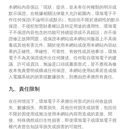
本網站內容係以「現狀」提供，並未有任何種類的明示或
默示保證。在根據相關法律最大允許範圍內，環旭電子不
作任何保證(不論明示或默示)，包括但不限於適銷性的默示
保證、不侵犯智慧財產權以及特定用途的適用性。環旭電
子不保證內容包含的功能可持續提供或不具錯誤，亦不保
證修正故障問題，或保證本網站或本網站伺服器上不具病
毒或其他有害元件。關於使用本網站或使用本網站內容結
果的正確性、準確性、可靠性、有效性或其他事項，環旭
電子不為其保證或作出任何陳述。任何取自環旭電子的建
議、許可或資訊，無論是口頭或書面形式，皆不應視為修
改本免責聲明或構成任何保證。本網站使用結果若造成個
人電腦系統的損害或數據損失，則應由您承擔所有責任。
九、責任限制
在任何情況下，環旭電子不承擔任何形式的任何收益損
失、數據損失、商業損失、其他任何損失或損害，包括但
不限於因使用或無法使用本網站內容而造成的直接、間
接、特殊偶然或衍生性損害，即使環旭電子或環旭電子授
權代表曾告知該等損失或損害的可能性。