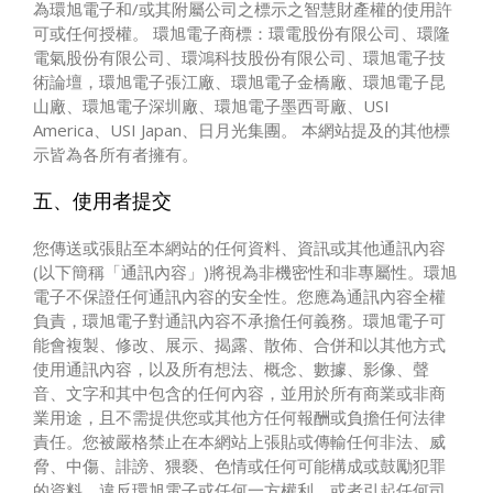
為環旭電子和/或其附屬公司之標示之智慧財產權的使用許
可或任何授權。 環旭電子商標：環電股份有限公司、環隆
電氣股份有限公司、環鴻科技股份有限公司、環旭電子技
術論壇，環旭電子張江廠、環旭電子金橋廠、環旭電子昆
山廠、環旭電子深圳廠、環旭電子墨西哥廠、USI
America、USI Japan、日月光集團。 本網站提及的其他標
示皆為各所有者擁有。
五、使用者提交
您傳送或張貼至本網站的任何資料、資訊或其他通訊內容
(以下簡稱「通訊內容」)將視為非機密性和非專屬性。環旭
電子不保證任何通訊內容的安全性。您應為通訊內容全權
負責，環旭電子對通訊內容不承擔任何義務。環旭電子可
能會複製、修改、展示、揭露、散佈、合併和以其他方式
使用通訊內容，以及所有想法、概念、數據、影像、聲
音、文字和其中包含的任何內容，並用於所有商業或非商
業用途，且不需提供您或其他方任何報酬或負擔任何法律
責任。您被嚴格禁止在本網站上張貼或傳輸任何非法、威
脅、中傷、誹謗、猥褻、色情或任何可能構成或鼓勵犯罪
的資料，違反環旭電子或任何一方權利，或者引起任何司