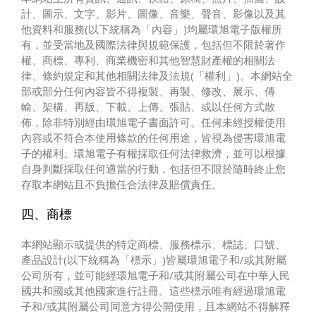
計、圖示、文字、影片、圖像、音樂、聲音、影像以及其
他資料和服務(以下統稱為「內容」)均屬環旭電子版權所
有，並受當地及國際法律與規範保護，包括但不限於著作
權、商標、專利、商業機密和其他智慧財產權的相關法
律、條約規定和其他相關法律及法規(「權利」)。本網站全
部或部分任何內容皆不得複製、再製、修改、展示、傳
輸、架構、再版、下載、上傳、張貼、或以任何方式散
佈，除非特別經由環旭電子書面許可。任何未經授權使用
內容或不符合本使用條款的任何用途，皆視為侵害環旭電
子的權利。環旭電子有權採取任何法律救濟，並可以根據
自身判斷採取任何適當的行動，包括但不限於隨時終止您
存取本網站且不負擔任合法律及賠償責任。
四、商標
本網站顯示或提供的特定商標、服務標示、標誌、口號、
產品設計(以下統稱為「標示」)皆屬環旭電子和/或其附屬
公司所有，並可能經環旭電子和/或其附屬公司在中華人民
國共和國或其他國家進行註冊。這些標示唯有經過環旭電
子和/或其附屬公司同意方得公開使用，且本網站不得解釋