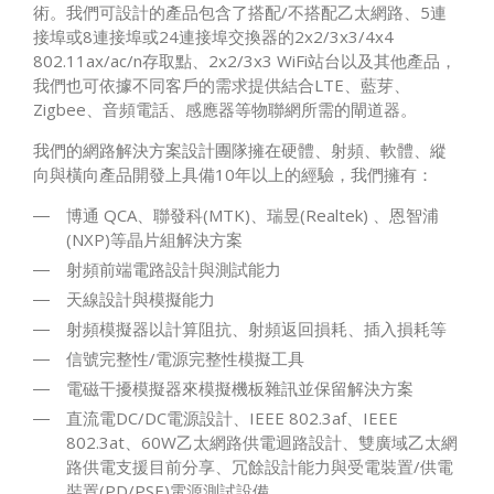
術。我們可設計的產品包含了搭配/不搭配乙太網路、5連
接埠或8連接埠或24連接埠交換器的2x2/3x3/4x4
802.11ax/ac/n存取點、2x2/3x3 WiFi站台以及其他產品，
我們也可依據不同客戶的需求提供結合LTE、藍芽、
Zigbee、音頻電話、感應器等物聯網所需的閘道器。
我們的網路解決方案設計團隊擁在硬體、射頻、軟體、縱
向與橫向產品開發上具備10年以上的經驗，我們擁有：
博通 QCA、聯發科(MTK)、瑞昱(Realtek) 、恩智浦
(NXP)等晶片組解決方案
射頻前端電路設計與測試能力
天線設計與模擬能力
射頻模擬器以計算阻抗、射頻返回損耗、插入損耗等
信號完整性/電源完整性模擬工具
電磁干擾模擬器來模擬機板雜訊並保留解決方案
直流電DC/DC電源設計、IEEE 802.3af、IEEE
802.3at、60W乙太網路供電迴路設計、雙廣域乙太網
路供電支援目前分享、冗餘設計能力與受電裝置/供電
裝置(PD/PSE)電源測試設備