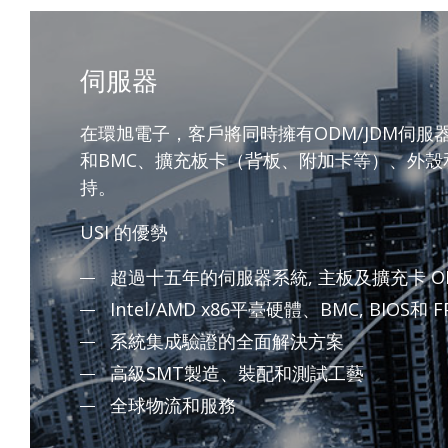
伺服器
在環旭電子，客戶將同時擁有ODM/JDM伺服
和BMC、擴充板卡（背板、附加卡等）、外
持。
USI 的優勢
超過十五年的伺服器系統, 主板及擴充卡 O
Intel/AMD x86平臺硬體、BMC, BIOS
系統集成驗證的全面解決方案
高級SMT製造、裝配和測試工藝
全球物流和服務