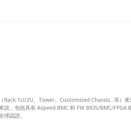
 1U/2U、Tower、Customized Chassi
 Aspeed BMC 和 FW BIOS/BMC/FPGA 構建
全球認證。