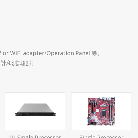
WiFi adapter/Operation Panel 等。
OCP設計和測試能力
1U Single Processor
Single Processor