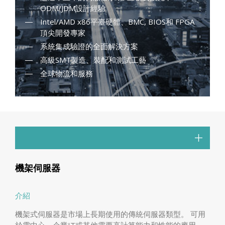
ODM/JDM設計經驗
Intel/AMD x86平臺硬體、BMC, BIOS和 FPGA
頂尖開發專家
系統集成驗證的全面解決方案
高級SMT製造、裝配和測試工藝
全球物流和服務
機架伺服器
介紹
機架式伺服器是市場上長期使用的傳統伺服器類型。 可用
於雲中心、企業IT或其他需要高計算能力和性能的應用。