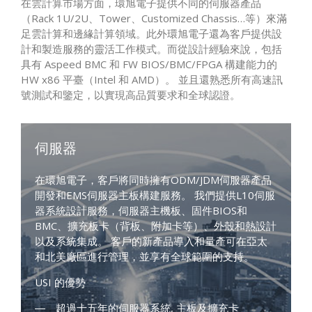
在雲計算市場方面，環旭電子提供不同的伺服器產品
（Rack 1U/2U、Tower、Customized Chassis…等）來滿
足雲計算和邊緣計算領域。此外環旭電子還為客戶提供設
計和製造服務的靈活工作模式。而從設計經驗來說，包括
具有 Aspeed BMC 和 FW BIOS/BMC/FPGA 構建能力的
HW x86 平臺（Intel 和 AMD）。 並且還熟悉所有高速訊
號測試和鑒定，以實現高品質要求和全球認證。
伺服器
在環旭電子，客戶將同時擁有ODM/JDM伺服器產品
開發和EMS伺服器主板構建服務。 我們提供L10伺服
器系統設計服務，伺服器主機板、固件BIOS和
BMC、擴充板卡（背板、附加卡等）、外殼和熱設計
以及系統集成。 客戶的新產品導入和量產可在亞太
和北美廠區進行管理，並享有全球範圍的支持。
USI 的優勢
超過十五年的伺服器系統, 主板及擴充卡