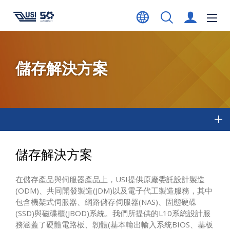
儲存解決方案
儲存解決方案
在儲存產品與伺服器產品上，USI提供原廠委託設計製造
(ODM)、共同開發製造(JDM)以及電子代工製造服務，其中
包含機架式伺服器、網路儲存伺服器(NAS)、固態硬碟
(SSD)與磁碟櫃(JBOD)系統。我們所提供的L10系統設計服
務涵蓋了硬體電路板、韌體(基本輸出輸入系統BIOS、基板