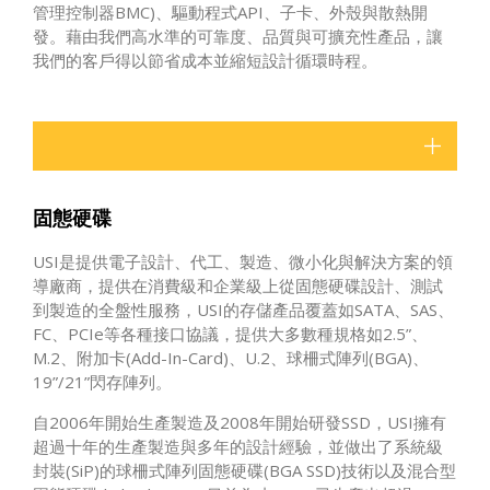
管理控制器BMC)、驅動程式API、子卡、外殼與散熱開
發。藉由我們高水準的可靠度、品質與可擴充性產品，讓
我們的客戶得以節省成本並縮短設計循環時程。
固態硬碟
USI是提供電子設計、代工、製造、微小化與解決方案的領
導廠商，提供在消費級和企業級上從固態硬碟設計、測試
到製造的全盤性服務，USI的存儲產品覆蓋如SATA、SAS、
FC、PCIe等各種接口協議，提供大多數種規格如2.5”、
M.2、附加卡(Add-In-Card)、U.2、球柵式陣列(BGA)、
19”/21”閃存陣列。
自2006年開始生產製造及2008年開始研發SSD，USI擁有
超過十年的生產製造與多年的設計經驗，並做出了系統級
封裝(SiP)的球柵式陣列固態硬碟(BGA SSD)技術以及混合型