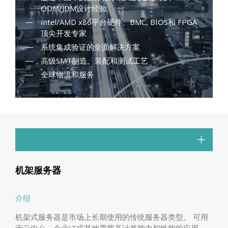
ODM/JDM设计经验
Intel/AMD x86平台硬件、BMC, BIOS和 FPGA
顶尖开发专家
系统集成验证的全面解决方案
高级SMT制造、装配和测试工艺
全球物流和服务
机架服务器
介绍
机架式服务器是市场上长期使用的传统服务器类型。 可用
于云中心、企业IT或其他需要高计算能力和性能的应用。