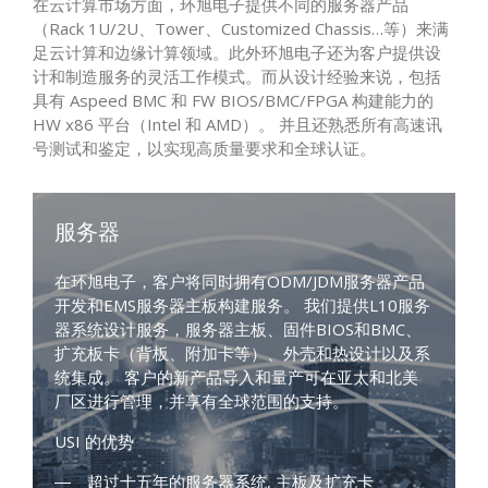
在云计算市场方面，环旭电子提供不同的服务器产品
（Rack 1U/2U、Tower、Customized Chassis…等）来满
足云计算和边缘计算领域。此外环旭电子还为客户提供设
计和制造服务的灵活工作模式。而从设计经验来说，包括
具有 Aspeed BMC 和 FW BIOS/BMC/FPGA 构建能力的
HW x86 平台（Intel 和 AMD）。 并且还熟悉所有高速讯
号测试和鉴定，以实现高质量要求和全球认证。
服务器
在环旭电子，客户将同时拥有ODM/JDM服务器产品
开发和EMS服务器主板构建服务。 我们提供L10服务
器系统设计服务，服务器主板、固件BIOS和BMC、
扩充板卡（背板、附加卡等）、外壳和热设计以及系
统集成。 客户的新产品导入和量产可在亚太和北美
厂区进行管理，并享有全球范围的支持。
USI 的优势
超过十五年的服务器系统, 主板及扩充卡