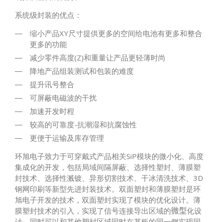
系统级封装的优点：
缩小产品XY尺寸提供更多的空间给电池有更多和整合
更多的功能
减少零件高度(Z)和重量让产品更轻薄时尚
降地产品组装测试和包装的难度
提升讯号整合
可屏蔽电磁波的干扰
加速开发时程
较高的可靠度-抗潮湿和抗腐蚀性
更便于运输及库存管理
环旭电子致力于可穿戴式产品相关SiP模块的微小化、高度
集成化的开发，包括局域间隔屏蔽、选择性塑封、薄膜塑
封技术、选择性溅镀、异形切割技术、干冰清洗技术、3D
钢网印刷等新型先进封装技术。双面塑封和薄膜塑封是环
旭电子开发的技术，双面塑封实现了模块的优化设计。薄
膜塑封技术的引入，实现了信号连接导出区域的
化设
微型
计，同时可以和其他塑封区域同时在基板的同一侧实现同