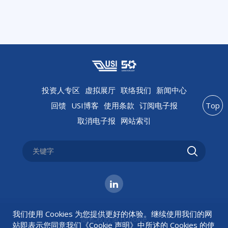
2022年冲突矿产报告
人权政策
财团法人日月光文教基金会
2021年冲突矿产报告
反歧视反骚扰政策
联合国全球盟约 (UN Global Compact)
2020年冲突矿产报告
公共事务参与政策
气候相关财务揭露 (TCFD)
2019年冲突矿产报告
投资人专区
虚拟展厅
联络我们
新闻中心
反贿赂政策
碳揭露专案 (CDP)
回馈
USI博客
使用条款
订阅电子报
Top
2018年冲突矿产报告
取消电子报
网站索引
科学基础减量目标倡议 (SBTi)
责任商业联盟 (RBA)
责任矿产倡议 (RMI)
我们使用 Cookies 为您提供更好的体验。继续使用我们的网
隐私权政策
|
Cookie
站即表示您同意我们《
Cookie 声明
》中所述的 Cookies 的使