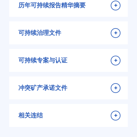
历年可持续报告精华摘要
2024 可持续报告书精华摘要
可持续治理文件
2023 可持续报告精华摘要
ESG实务守则
2022 可持续报告精华摘要
可持续专案与认证
企业可持续政策
2021 可持续报告精华摘要
2023 气候策略与自然风险管理报告
供应商行为准则
冲突矿产承诺文件
2020 气候相关财务揭露报告
商业行为与道德准则
冲突矿产采购管理政策
产品碳足迹
相关连结
隐私权及个人资料保护政策
2023年冲突矿产报告
环境&安全卫生及能资源政策
日月光投资控股股份有限公司