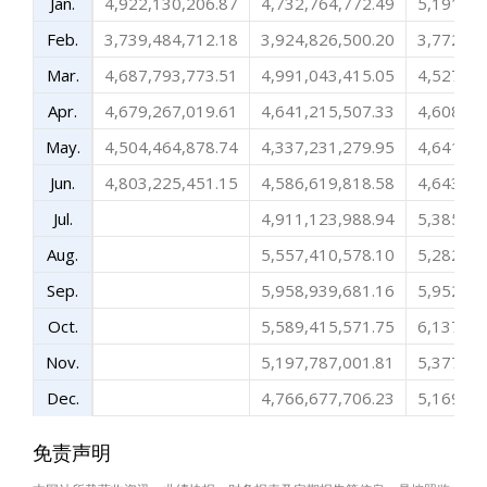
Jan.
4,922,130,206.87
4,732,764,772.49
5,191,27
Feb.
3,739,484,712.18
3,924,826,500.20
3,772,67
Mar.
4,687,793,773.51
4,991,043,415.05
4,527,97
Apr.
4,679,267,019.61
4,641,215,507.33
4,608,09
May.
4,504,464,878.74
4,337,231,279.95
4,641,89
Jun.
4,803,225,451.15
4,586,619,818.58
4,643,69
Jul.
4,911,123,988.94
5,385,57
Aug.
5,557,410,578.10
5,282,71
Sep.
5,958,939,681.16
5,952,80
Oct.
5,589,415,571.75
6,137,57
Nov.
5,197,787,001.81
5,377,19
Dec.
4,766,677,706.23
5,169,17
免责声明