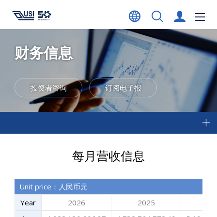
财务信息
投资者咨询
订阅电子报
每月营收信息
Unit price
：
人民币元
Year
2026
2025
20