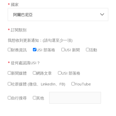
*
國家
阿爾巴尼亞
*
訂閱類別
我想收到更新通知：(請勾選至少一項)
財務資訊
USI 部落格
USI 新聞
活動
*
從何處認識USI？
新聞媒體
網路文章
USI 部落格
社群媒體 (微信、LinkedIn、FB)
YouTube
自行搜尋
其他