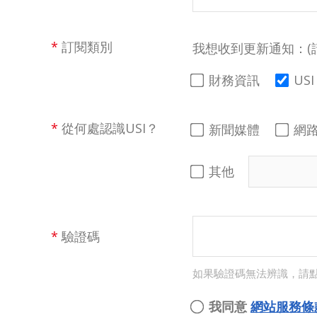
*
訂閱類別
我想收到更新通知：(
財務資訊
US
*
從何處認識USI？
新聞媒體
網
其他
*
驗證碼
如果驗證碼無法辨識，請
我同意
網站服務條