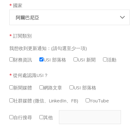
*
國家
阿爾巴尼亞
*
訂閱類別
我想收到更新通知：(請勾選至少一項)
財務資訊
USI 部落格
USI 新聞
活動
*
從何處認識USI？
新聞媒體
網路文章
USI 部落格
社群媒體 (微信、LinkedIn、FB)
YouTube
自行搜尋
其他