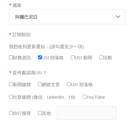
*
國家
阿爾巴尼亞
*
訂閱類別
我想收到更新通知：(請勾選至少一項)
財務資訊
USI 部落格
USI 新聞
活動
*
從何處認識USI？
新聞媒體
網路文章
USI 部落格
社群媒體 (微信、LinkedIn、FB)
YouTube
自行搜尋
其他