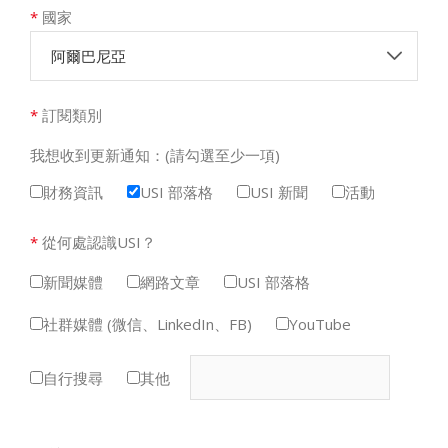
*
國家
阿爾巴尼亞
*
訂閱類別
我想收到更新通知：(請勾選至少一項)
財務資訊
USI 部落格
USI 新聞
活動
*
從何處認識USI？
新聞媒體
網路文章
USI 部落格
社群媒體 (微信、LinkedIn、FB)
YouTube
自行搜尋
其他