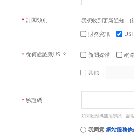
*
訂閱類別
我想收到更新通知：(
財務資訊
US
*
從何處認識USI？
新聞媒體
網
其他
*
驗證碼
如果驗證碼無法辨識，請
我同意
網站服務條