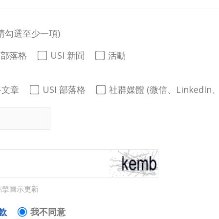
請勾選至少一項)
I 部落格
USI 新聞
活動
路文章
USI 部落格
社群媒體 (微信、LinkedIn、
點擊圖示更新
款
我不同意