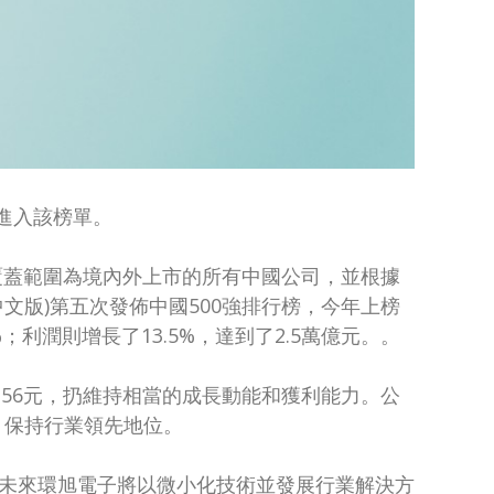
年進入該榜單。
選覆蓋範圍為境內外上市的所有中國公司，並根據
文版)第五次發佈中國500強排行榜，今年上榜
；利潤則增長了13.5%，達到了2.5萬億元。。
益為0.56元，扔維持相當的成長動能和獲利能力。公
，保持行業領先地位。
。未來環旭電子將以微小化技術並發展行業解決方