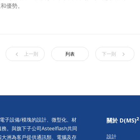
位和優勢。
上一則
列表
下一則
2
供電子設備/模塊的設計、微型化、材
關於 D(MS)
與旗下子公司Asteelflash共同
設計
四大洲為客戶提供通訊類、電腦及存