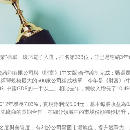
0強企業”榜單，環旭電子入選，排名第333位，並已是連續3
投資諮詢有限公司與《財富》(中文版)合作編制完成；甄
營規模最大的500家公司組成榜單。今年是《財富》(中
3年中國GDP的一半以上。相比去年，總收入增長了10.4%
2012年增長7.03%，實現淨利潤5.64元，基本每股收
領先廠商的長期合作，在細分領域中的市場份額穩步提升
知名度與美譽度，有利於公司鞏固市場地位，提升競爭力