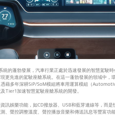
進駕駛輔助系統的蓬勃發展，汽車行業正處於迅速發展的智慧
更先進的駕駛座艙系統。在這一蓬勃發展的領域中，環旭電
深耕SiP/SoM模組將車用運算模組（Automotive Co
及Tier1加速智慧駕駛座艙系統的開發。
資訊娛樂功能，如CD撥放器、USB和藍芽連線等，而
偵測、聲控調整溫度、聲控播放音樂和傳送訊息等豐富功