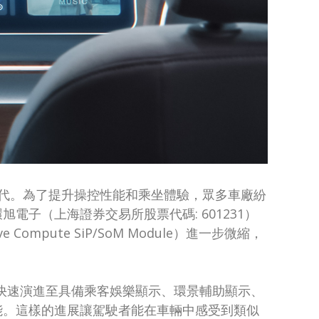
駕駛時代。為了提升操控性能和乘坐體驗，眾多車廠紛
子（上海證券交易所股票代碼: 601231）
mpute SiP/SoM Module）進一步微縮，
是快速演進至具備乘客娛樂顯示、環景輔助顯示、
能。這樣的進展讓駕駛者能在車輛中感受到類似