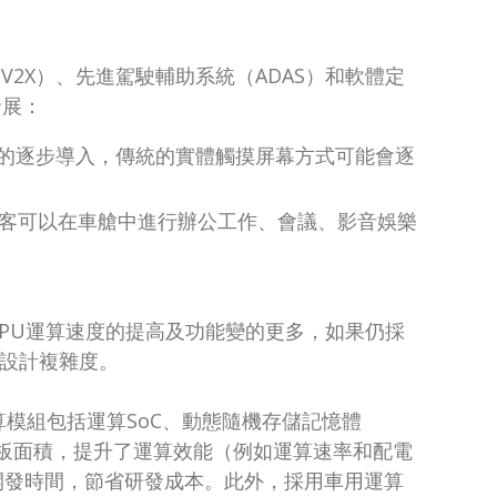
2X）、先進駕駛輔助系統（ADAS）和軟體定
發展：
助的逐步導入，傳統的實體觸摸屏幕方式可能會逐
客可以在車艙中進行辦公工作、會議、影音娛樂
CPU運算速度的提高及功能變的更多，如果仍採
構及設計複雜度。
模組包括運算SoC、動態隨機存儲記憶體
主板面積，提升了運算效能（例如運算速率和配電
開發時間，節省研發成本。此外，採用車用運算