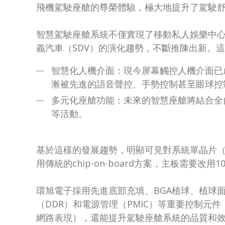
飛機駕駛座艙的尊榮體驗，極大地提升了駕駛
智慧駕駛座艙系統不僅實現了移動私人娛樂中心的
義汽車（SDV）的演化趨勢，不斷推陳出新。
智慧化人機介面：現今屏幕觸控人機介面已
漸被先進的語音聲控、手勢控制甚至眼球控
多元化座艙功能：未來的智慧座艙將結合全
等活動。
基於這樣的發展趨勢，明顯可見對系統單晶片（
用傳統的chip-on-board方案，主板需要改
環旭電子採用先進底部充填、BGA植球、植球
（DDR）和電源管理（PMIC）等重要控制
網路表現），還能提升駕駛座艙系統的品質和