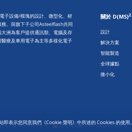
2
供電子設備/模塊的設計、微型化、材
關於 D(MS)
與旗下子公司Asteelflash共同
設計
四大洲為客戶提供通訊類、電腦及存
與醫療及車用電子為主等多樣化電子
解決方案
智能製造
全球據點
微小化
的網站即表示您同意我們《
Cookie 聲明
》中所述的 Cookies 的使用
沪ICP备10009103号-3
沪公网安备 31011502003323 号