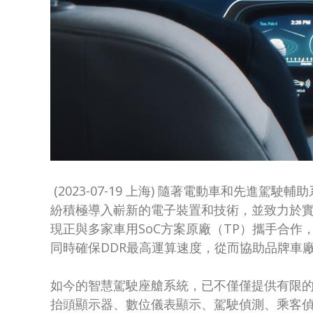
(2023-07-19 上海) 隨著電動車和先
紛積極導入嶄新的電子裝置和技術，並致力於實現
現正與多家車用SoC方案原廠（TP）攜手合作，憑藉多年
同時確保DDR最高運算速度，從而協助品牌車廠
如今的智慧駕駛座艙系統，已不僅僅提供有限的
抬頭顯示器、數位儀表顯示、駕駛偵測、乘客