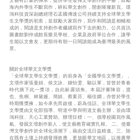
海內外學生不斷寫作，耕耘華文創作，開創璀璨新頁。環
鴻科技資深副總經理石孟國傳達公司持續支持全球華文學
生文學獎的初衷，並鼓勵大家寫作，寫作和閱讀是相輔相
成的，閱讀是支持創作者繼續寫作下去的動力。公共資訊
圖書館劉仲成館長樂見學校、企業及政府單位合作，讓學
生能以文會友，更期待有朝一日閱讀能成為臺灣最美的風
景。
關於全球華文文學獎
「全球華文學生文學獎」的前身為「全國學生文學獎」，
文壇作家張曼娟、侯文詠、鍾怡雯、駱以軍，皆曾於青春
時代摘下此一獎項，自此嶄露頭角。本屆評審陣容，渡
也、焦桐、林黛嫚、簡媜、蔡素芬、楊佳嫻，亦曾於學生
時期獲獎掖，如今承先而啟後，蔚為佳話。全球華文學生
文學獎由文化部指導、明道中學與明道文藝主辦，並由環
鴻科技、天心工業贊助。辦理目標：一、倡導校園寫作風
氣、發掘文壇創作新人，使文藝教育確實扎根。 二、使臺
灣文學創作於全球化浪潮下，藉由交流日益精進。三、除
在既有土壤上持續發揮效應，更放眼華文地區，以推廣華