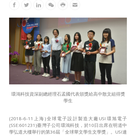
環鴻科技資深副總經理石孟國代表頒獎給高中散文組得獎
學生
(2018-6-11上海)全球電子設計製造大廠USI環旭電子
(SSE:601231)臺灣子公司環鴻科技，於10日出席在明道中
學弘道大樓舉行的第36屆「全球華文學生文學獎」。USI連