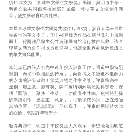
續11年支持「全球華文學生文學獎」舉辦，與明道中學・
明道文藝共同倡導校園寫作風氣，發掘華文文壇創作新
星，使文藝教育確實扎根。
本屆全球華文學生文學獎共收件1,598篇，參賽者為來自世
界各地的華文學子，其中45篇優秀作品在競爭激烈中脫穎
而出。得獎作品將由公共資訊圖書館進行數位典藏，讓全
球華文新秀創作得以長遠保存，也讓全世界看見源遠流長
的華文書寫能量。
為紀念已故詩人余光中連年投入評審工作，明道中學特別
籌劃「余光中教授紀念特展」，向提攜文學後進不遺餘力
的永遠的評審致敬！頒獎典禮之作家座談，評審路寒袖、
焦桐、廖玉蕙、廖輝英、陳幸蕙特別到場勉勵得獎者，深
耕「閱讀」、聚焦「生活」，才能產生共鳴。焦桐特別提
醒新詩創作，應著重「意象」，把最準確的詞，放在最適
當的位置。「認真閱讀、仔細寫作」，評審們用期待大師
的心情，來期許年輕學子。
頒獎典禮中，明道中學校長汪大久表示，希望能藉由明道
文藝有計畫的傳承，提供學生發揮文學創作的平臺，鼓勵