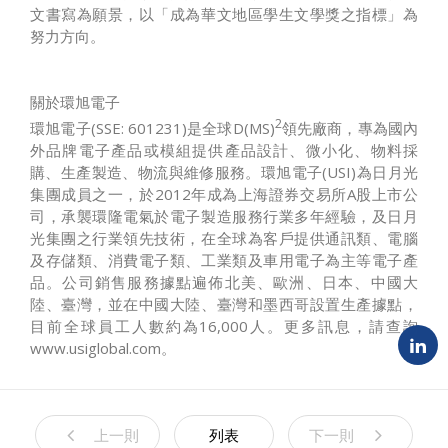
文書寫為願景，以「成為華文地區學生文學獎之指標」為
努力方向。
關於環旭電子
2
環旭電子(SSE: 601231)是全球D(MS)
領先廠商，專為國內
外品牌電子產品或模組提供產品設計、微小化、物料採
購、生產製造、物流與維修服務。環旭電子(USI)為日月光
集團成員之一，於2012年成為上海證券交易所A股上市公
司，承襲環隆電氣於電子製造服務行業多年經驗，及日月
光集團之行業領先技術，在全球為客戶提供通訊類、電腦
及存儲類、消費電子類、工業類及車用電子為主等電子產
品。公司銷售服務據點遍佈北美、歐洲、日本、中國大
陸、臺灣，並在中國大陸、臺灣和墨西哥設置生產據點，
目前全球員工人數約為16,000人。更多訊息，請查詢
www.usiglobal.com。
上一則
列表
下一則