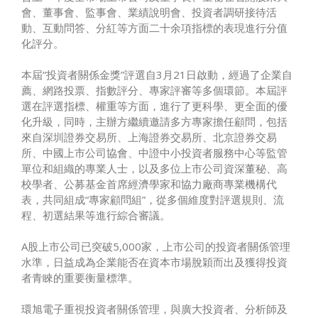
會、董事會、監事會、業績說明會、投資者調研接待活
動、互動問答、分紅等方面二十余項指標的表現進行分值
化評分。
本屆“投資者關係金獎”評選自3月21日啟動，經過了企業自
薦、網路投票、指數評分、專家評審等多個環節。本屆評
選在評選指標、權重等方面，進行了更科學、更全面的優
化升級，同時，主辦方繼續邀請多方專家擔任顧問，包括
來自深圳證券交易所、上海證券交易所、北京證券交易
所、中國上市公司協會、中證中小投資者服務中心等監管
單位和組織的專業人士，以及多位上市公司資深董秘、高
校學者、公募基金首席經濟學家和協力廠商專業機構代
表，共同組成“專家顧問組”，從多個維度對評選規則、流
程、初選結果等進行綜合審議。
A股上市公司已突破5,000家，上市公司的投資者關係管理
水準，日益成為企業能否在資本市場脫穎而出及獲得投資
者青睞的重要衡量標準。
環旭電子重視投資者關係管理，與廣大投資者、分析師及