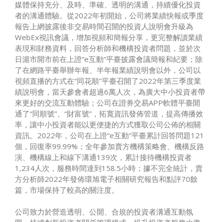
媒體保持充分、及時、準確、透明的溝通，持續優化投資
者的溝通體驗。從2022年初開始，公司將業績快報或季度
報告上網披露後非交易時間召開的投資人說明會升級為
WebEx視訊會議，增加視頻和簡報分享，更完整解讀業績
表現和財務資料，回答分析師和機構投資者問題，並於次
日滬市開市前在上證“e互動”平臺披露會議簡報和紀要；除
了在網路平臺舉辦年報、半年報業績說明會以外，公司以
視頻直播的方式在“同花順”平臺召開了2022年第三季度業
績說明會，當天參會者超過6萬人次，為廣大中小投資者帶
來更好的交流互動體驗；公司在證券交易APP軟體平臺開
通了“同順號”、“財富號”，拓寬資訊發佈管道，提高傳播效
率，讓中小投資者能以更便捷的方式獲取公司公佈的相關
資訊。2022年，公司在上證“e互動”平臺累計回答問題121
個，回復率99.99%；全年參加賣方機構策略會、機構反路
演、機構線上和線下溝通139次，累計接待機構投資者
1,234人次，服務時間達到158.5小時；據不完全統計，賣
方分析師2022年發佈環旭電子相關研究報告和點評70餘
篇，市場保持了較高的關注度。
公司致力於營造透明、公開、合規的投資者溝通互動氛