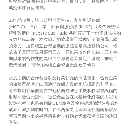
與物聯網設備的模組與零組件。目前，這一合資尚有一些
成交條件有待達成。
2017年3月，雙方曾與巴西科技、創新與通信部
(MCTIC)、巴西工業、外貿與服務部 (MIDC) 以及代表聖保
羅州政府的 Investe Sao Paulo 共同簽訂了一份不具法律約
束力的備忘錄，本次簽訂的協議書正式確定了這份備忘錄
的效力。這份成立合資企業的協議書是高通技術公司、環
旭電子及巴西政府部門三方一直以來協作的成果，三方長
期以來的合作共同為巴西半導體產業奠定了基礎，推動了
產業發展，同時也為成立合資企業創造了條件。
基於之前的合作基礎以及行業領先的高通技術，合資企業
的旗艦產品將是由高通晶片組支援的系統模組系列產品，
這些模組在單個組件中包括面向智慧手機和物聯網設備的
射頻和數位元器件，這些產品旨在大幅簡化終端的工程與
製造流程，也將有助於OEM廠商及物聯網設備製造商節約
成本和減少開發時間。在巴西製造這些零組件能夠拓展及
豐富巴西本土的半導體製造，有助於降低積體電路的進口
逆差。