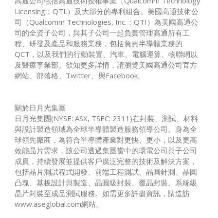
高通公司包括高通技術授權事業（Qualcomm Technology
Licensing；QTL）及大部分的專利組合。美國高通技術公
司（Qualcomm Technologies, Inc.；QTI）為美國高通公
司的全資子公司，與其子公司一起負責管理高通所有工
程、研發及產品和服務業務，包括負責半導體業務的
QCT，以及我們的行動裝置、汽車、電腦運算、物聯網以
及醫療事業部。欲知更多詳情，請瀏覽美國高通公司官方
網站、部落格、Twitter、與Facebook。
關於日月光集團
日月光集團(NYSE: ASX, TSEC: 2311)在封裝、測試、材料
與設計製造領域為全球半導體製造服務領導公司。身為全
球領先廠商，為符合半導體產業對更快、更小，以及更高
效能晶片需求，該公司透過集團當中的環電公司與子公司
成員，持續發展並提供客戶廣泛完整的技術及解決方案，
包括晶片測試程式開發、前端工程測試、晶圓針測、晶圓
凸塊、基板設計與製造、晶圓級封裝、覆晶封裝、系統級
晶片封裝至成品測試服務。如需更多詳盡資訊，請造訪
www.aseglobal.com網站。