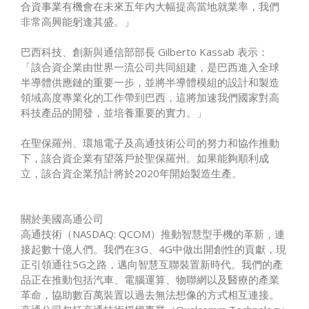
合資事業有機會在未來五年內大幅提高當地就業率，我們
非常高興能躬逢其盛。」
巴西科技、創新與通信部部長 Gilberto Kassab 表示：
「該合資企業由世界一流公司共同組建，是巴西進入全球
半導體供應鏈的重要一步，並將半導體模組的設計和製造
領域高度專業化的工作帶到巴西，這將加速我們國家對高
科技產品的開發，並培養重要的實力。」
在聖保羅州、環旭電子及高通技術公司的努力和協作推動
下，該合資企業有望落戶於聖保羅州。如果能夠順利成
立，該合資企業預計將於2020年開始製造生產。
關於美國高通公司
高通技術（NASDAQ: QCOM）推動智慧型手機的革新，連
接起數十億人們。我們在3G、4G中做出開創性的貢獻，現
正引領通往5G之路，邁向智慧互聯裝置新時代。我們的產
品正在推動包括汽車、電腦運算、物聯網以及醫療的產業
革命，協助數百萬裝置以過去無法想像的方式相互連接。