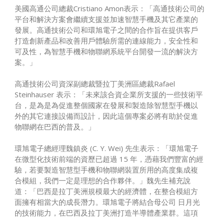
美國高通公司總裁Cristiano Amon表示：「高通技術公司的
平台和解決方案會繼續支援並加速智慧手機及其它產業的
發展。高通技術公司和環旭電子之間的合作旨在提供客戶
打造創新產品和改善用戶體驗所需的連線能力，安全性和
可及性，為智慧手機和物聯網系統平台開發一流的解決方
案。」
高通技術公司資深副總裁暨拉丁美洲區總裁Rafael
Steinhauser 表示：「未來該合資企業所支援的一些技術平
台，是為是為促進整個國家在發展和製造除智慧型手機以
外的其它連接設備而設計，因此這個專案必將有助於促進
物聯網在巴西的普及。」
環旭電子總經理魏鎮炎 (C. Y. Wei) 先生表示：「環旭電子
在微型化技術前端的資歷已超過 15 年，憑藉我們豐富的經
驗，若要製造智慧型手機和物聯網裝置所用的高度集成複
合模組，我們一定是理想的合作夥伴。」魏先生補充說
道：「巴西是拉丁美洲規模最大的經濟體，在整合模組方
面擁有相當大的成長潛力。環旭電子將結合母公司 日月光
的技術能力，在巴西及拉丁美洲打造半導體產業群。這項