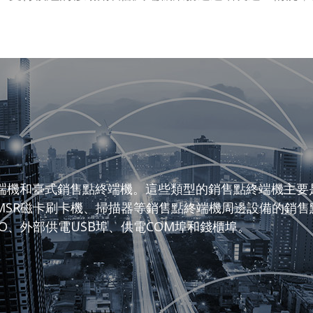
端機和臺式銷售點終端機。這些類型的銷售點終端機主要
MSR磁卡刷卡機、掃描器等銷售點終端機周邊設備的銷
O、外部供電USB埠、供電COM埠和錢櫃埠。