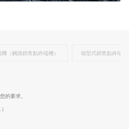
端機（觸摸銷售點終端機）
箱型式銷售點終端機
足您的要求。
..）