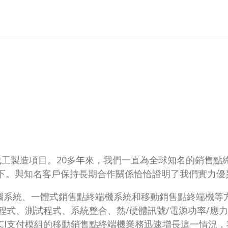
首個代工製造項目。20多年來，我們一直為全球知名的銷售點終
SON和松下。與知名客戶保持長期合作關係恰恰證明了我們實力
電腦系統、一體式銷售點終端機系統和移動銷售點終端機等
驅動程式、測試程式、系統整合、熱/硬體訊號/電源功率/
CI支付模組的移動銷售點終端機業務迅速增長這一情況，我