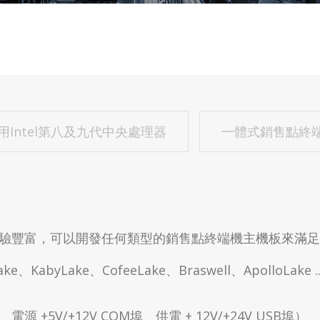
Intel第八及九代中央處理器
一體式銷售點終
方面經驗豐富，可以開發任何類型的銷售點終端機主機板來滿
abyLake、CofeeLake、Braswell、ApolloLake .
5V/+12V COM埠、供電 + 12V/+24V USB埠）