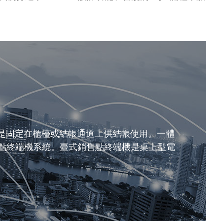
是固定在櫃檯或結帳通道上供結帳使用。一體
售點終端機系統。臺式銷售點終端機是桌上型電