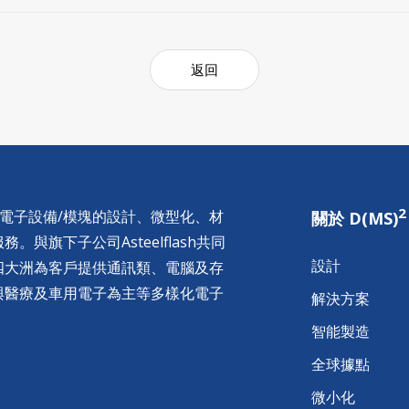
返回
2
供電子設備/模塊的設計、微型化、材
關於 D(MS)
與旗下子公司Asteelflash共同
設計
四大洲為客戶提供通訊類、電腦及存
與醫療及車用電子為主等多樣化電子
解決方案
智能製造
全球據點
微小化