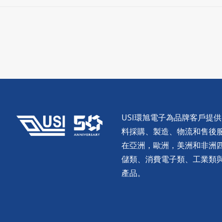
USI環旭電子為品牌客戶提
料採購、製造、物流和售後服務。
在亞洲，歐洲，美洲和非洲
儲類、消費電子類、工業類
產品。