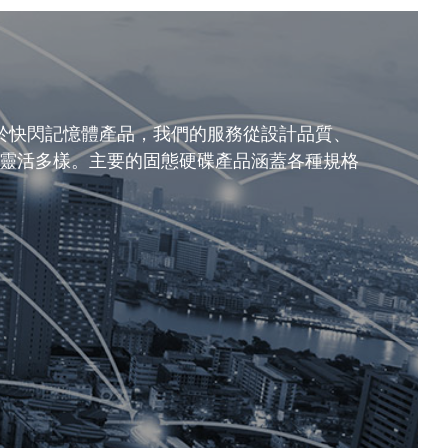
精於快閃記憶體產品，我們的服務從設計品質、
式靈活多樣。主要的固態硬碟產品涵蓋各種規格