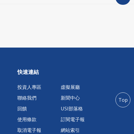
快速連結
投資人專區
虛擬展廳
聯絡我們
新聞中心
Top
回饋
USI部落格
使用條款
訂閱電子報
取消電子報
網站索引