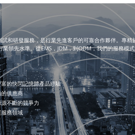
產、測試和研發服務，是行業先進客戶的可靠合作夥伴。專
業領先水準。從EMS，JDM，到ODM，我們的服務模
豐富的快閃記憶體產品經驗
賴的供應商
源源不斷的競爭力
展服務領域