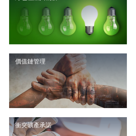
價值鏈管理
衝突礦產承諾