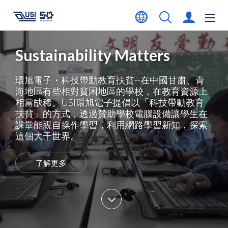
Sustainability Matters
環旭電子・科技帶動教育扶貧--在中國甘肅、青
海地區有些相對貧困地區的學校，在教育資源上
相當缺稀。USI環旭電子提倡以「科技帶動教育
扶貧」的方式，透過贊助學校電腦設備讓學生在
課堂能親自操作學習，利用網路學習新知，探索
這個大千世界。
了解更多