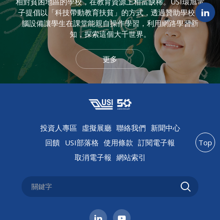
相對貧困地區的學校，在教育資源上相當缺稀。USI環旭電
子提倡以「科技帶動教育扶貧」的方式，透過贊助學校電
腦設備讓學生在課堂能親自操作學習，利用網路學習新
知，探索這個大千世界。
更多
投資人專區
虛擬展廳
聯絡我們
新聞中心
回饋
USI部落格
使用條款
訂閱電子報
Top
取消電子報
網站索引