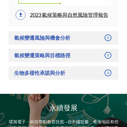
2023 氣候策略與自然風險管理報告
氣候變遷風險與機會分析
氣候變遷策略與目標路徑
生物多樣性承諾與分析
永續發展
環旭電子・科技帶動教育扶貧--在中國甘肅、青海地區有些