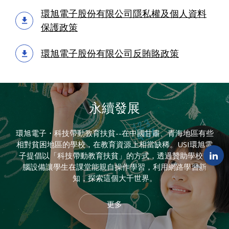
環旭電子股份有限公司隱私權及個人資料
保護政策
環旭電子股份有限公司反賄賂政策
永續發展
環旭電子・科技帶動教育扶貧--在中國甘肅、青海地區有些
相對貧困地區的學校，在教育資源上相當缺稀。USI環旭電
子提倡以「科技帶動教育扶貧」的方式，透過贊助學校電
腦設備讓學生在課堂能親自操作學習，利用網路學習新
知，探索這個大千世界。
更多