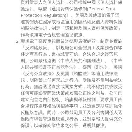
資料當事人之個人資料，公司根據中國《個人資料保
護法》、歐盟《通用資料保護條例(General Data
Protection Regulation)》、美國及其他環旭電子營
運實體所在國家或地區適用的隱私權及個人資料保護
相關法律法規，制定「隱私權及個人資料保護政策」
作為環旭電子合規管理遵循依據。
環旭電子高度重視商業道德與廉潔經營，制定並實施
「反賄賂政策」，以規範公司全體員工及業務合作夥
伴之商業行為，秉持誠實守信、合法合規之經營原
則。公司嚴格遵循《中華人民共和國刑法》、《中華
人民共和國反不正當競爭法》、臺灣《刑法》、美國
《反海外腐敗法》及英國《賄賂法》等適用法律法
規，明確禁止任何形式之行賄、受賄及不當利益輸送
行為。無論透過直接或間接方式，均不得提供或收受
任何可能影響商業決策或履職公正性之利益。公司已
建立完善之內部控制、培訓與舉報機制，要求員工依
合規程序處理禮品與招待事項，並透過定期培訓強化
反賄賂意識。同時，公司鼓勵員工及各利害關係人透
過既有舉報管道反映違規行為，並對舉報人提供充分
保護，以確保商業往來之公平、透明與廉潔。