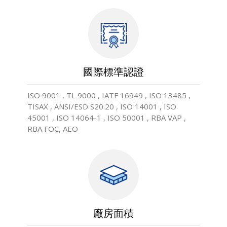
國際標準認證
ISO 9001 , TL 9000 , IATF 16949 , ISO 13485 ,
TISAX , ANSI/ESD S20.20 , ISO 14001 , ISO
45001 , ISO 14064-1 , ISO 50001 , RBA VAP ,
RBA FOC, AEO
廠房面積