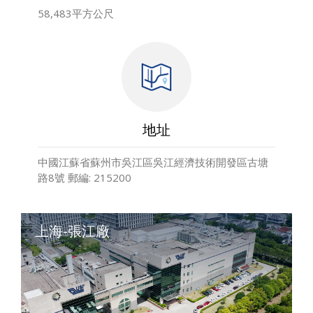
58,483平方公尺
地址
中國江蘇省蘇州市吳江區吳江經濟技術開發區古塘
路8號 郵編: 215200
上海-張江廠