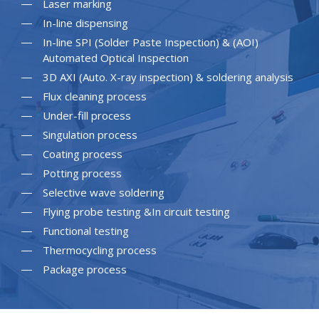
Laser marking
In-line dispensing
In-line SPI (Solder Paste Inspection) & (AOI)
Automated Optical Inspection
3D AXI (Auto. X-ray inspection) & soldering analysis
Flux cleaning process
Under-fill process
Singulation process
Coating process
Potting process
Selective wave soldering
Flying probe testing &In circuit testing
Functional testing
Thermocycling process
Package process