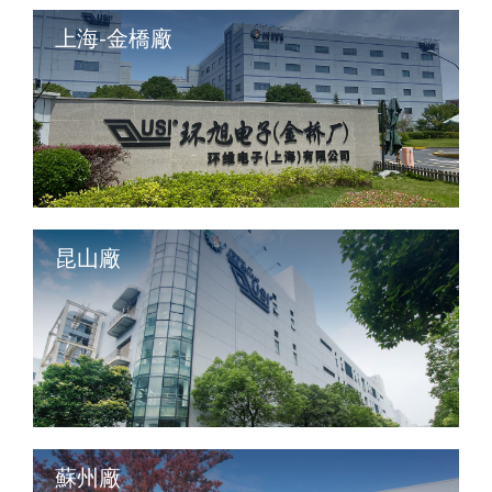
上海-金橋廠
昆山廠
蘇州廠