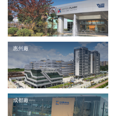
惠州廠
成都廠