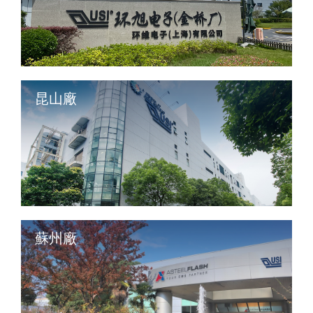
昆山廠
蘇州廠