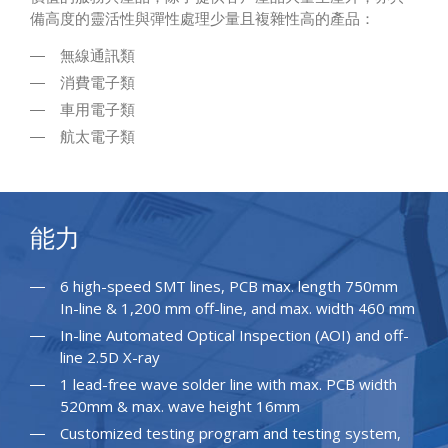
備高度的靈活性與彈性處理少量且複雜性高的產品：
無線通訊類
消費電子類
車用電子類
航太電子類
能力
6 high-speed SMT lines, PCB max. length 750mm
In-line & 1,200 mm off-line, and max. width 460 mm
In-line Automated Optical Inspection (AOI) and off-
line 2.5D X-ray
1 lead-free wave solder line with max. PCB width
520mm & max. wave height 16mm
Customized testing program and testing system,