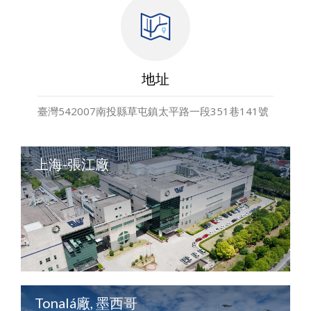
地址
臺灣542007南投縣草屯鎮太平路一段351巷141號
上海-張江廠
Tonalá廠, 墨西哥