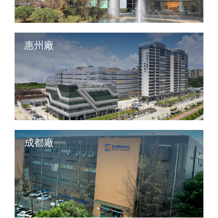
惠州廠
成都廠