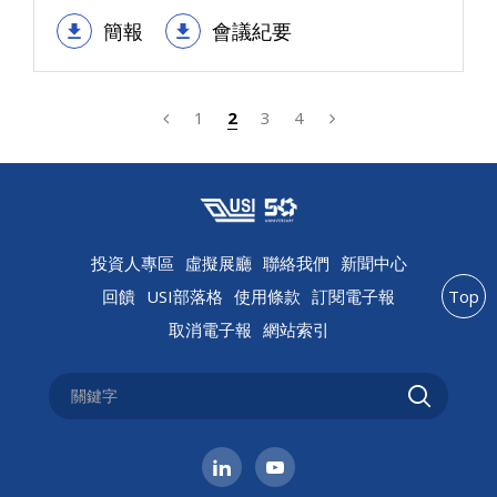
簡報
會議紀要
1
2
3
4
投資人專區
虛擬展廳
聯絡我們
新聞中心
回饋
USI部落格
使用條款
訂閱電子報
Top
取消電子報
網站索引