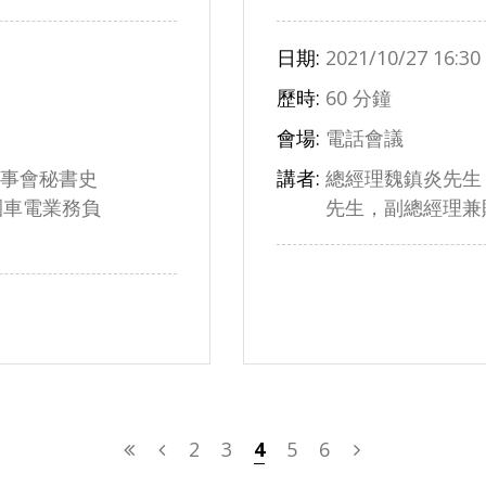
日期:
2021/10/27 16:30
歷時:
60 分鐘
會場:
電話會議
事會秘書史
講者:
總經理魏鎮炎先生
團車電業務負
先生，副總經理兼
2
3
4
5
6