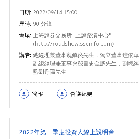
日期:
2022/09/14 15:00
歷時:
90 分鐘
會場:
上海證券交易所 “上證路演中心"
(http://roadshow.sseinfo.com)
講者:
總經理兼董事魏鎮炎先生，獨立董事鐘依華
副總經理兼董事會秘書史金鵬先生，副總經
監劉丹陽先生
簡報
會議紀要
2022年第一季度投資人線上說明會