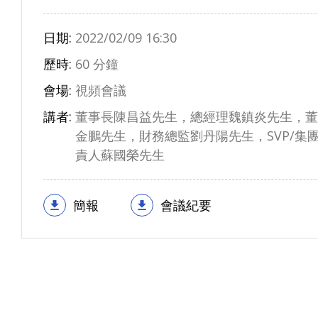
日期:
2022/02/09 16:30
歷時:
60 分鐘
會場:
視頻會議
講者:
董事長陳昌益先生，總經理魏鎮炎先生，董
金鵬先生，財務總監劉丹陽先生，SVP/集
責人蘇國榮先生
簡報
會議紀要