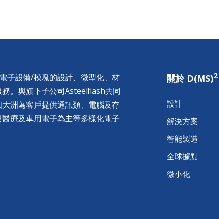
2
供電子設備/模塊的設計、微型化、材
關於 D(MS)
與旗下子公司Asteelflash共同
設計
四大洲為客戶提供通訊類、電腦及存
與醫療及車用電子為主等多樣化電子
解決方案
智能製造
全球據點
微小化