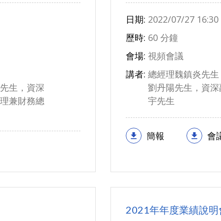
日期:
2022/07/27 16:30
歷時:
60 分鐘
會場:
視頻會議
講者:
總經理魏鎮炎先生
先生，資深
劉丹陽先生，資深
理兼財務總
宇先生
簡報
會
2021年年度業績說明