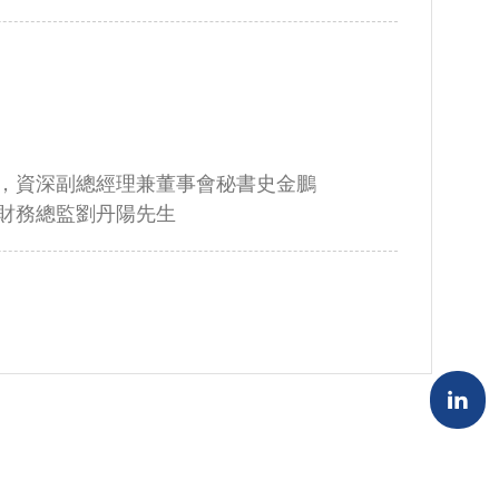
，資深副總經理兼董事會秘書史金鵬
財務總監劉丹陽先生